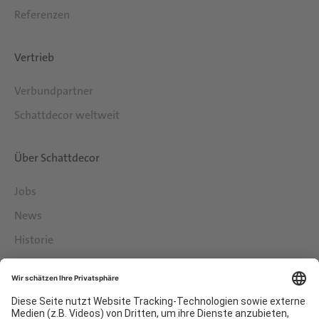
Referenzen
Vertrieb
Verbundpartner
Schattdecor weltweit
Über Schattdecor
Jobs
News
Historie
Philosophie
Services