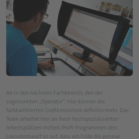
Ab in den nächsten Fachbereich, den der
sogenannten „Operator“. Hier können die
farbkalibrierten Grafikmonitore definitiv mehr. Das
Team arbeitet hier an ihren hochspezialisierten
Arbeitsplätzen mittels Profi-Programmen den
Layoutentwurf so auf, dass am Ende die genaue