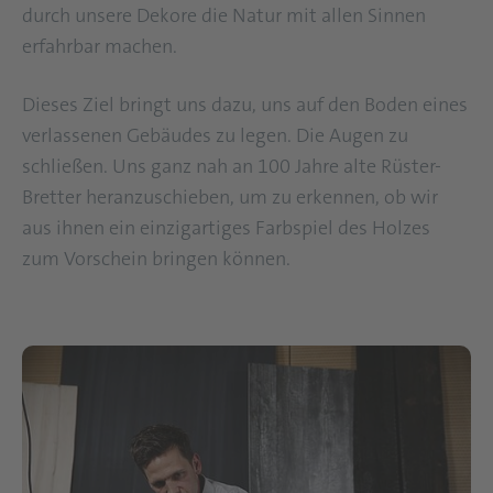
durch unsere Dekore die Natur mit allen Sinnen
erfahrbar machen.
Dieses Ziel bringt uns dazu, uns auf den Boden eines
verlassenen Gebäudes zu legen. Die Augen zu
schließen. Uns ganz nah an 100 Jahre alte Rüster-
Bretter heranzuschieben, um zu erkennen, ob wir
aus ihnen ein einzigartiges Farbspiel des Holzes
zum Vorschein bringen können.