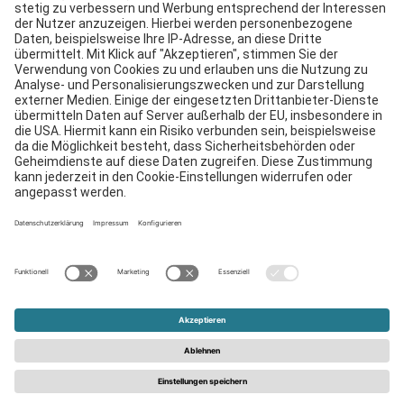
Downloads
Kontakt
EDI
Impressum
Hinweisgebersystem
AGB
Datenschutzerklärung
© 2026 - Schattdecor | Alle Rechte vorbehalten