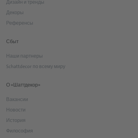
Дизайн и тренды
Декоры
Референсы
Сбыт
Наши партнеры
Schattdecor по всему миру
О «Шаттдекор»
Вакансии
Новости
История
Философия