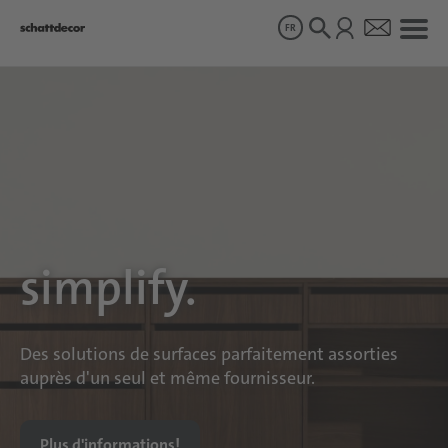
FR
Décor
Produits
À propos de nous
simplify.
Durabilité
Des solutions de surfaces parfaitement assorties
Carrière
auprès d'un seul et même fournisseur.
Plus d'informations!