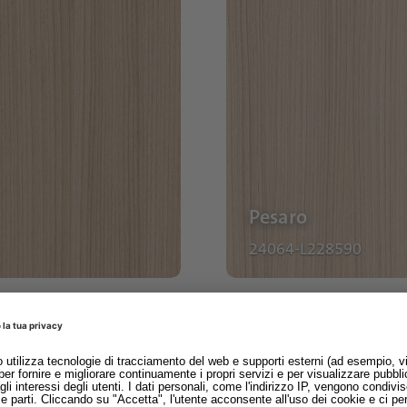
Pesaro
24064-L228590