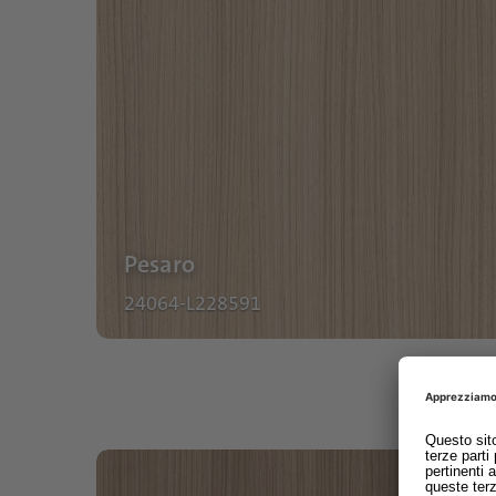
Pesaro
24064-L228591