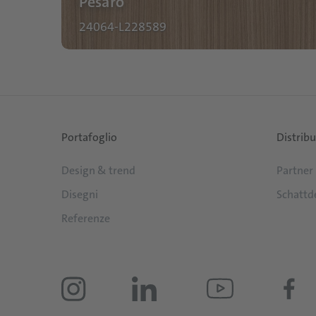
Pesaro
24064-L228589
Portafoglio
Distrib
Design & trend
Partner
Disegni
Schattd
Referenze