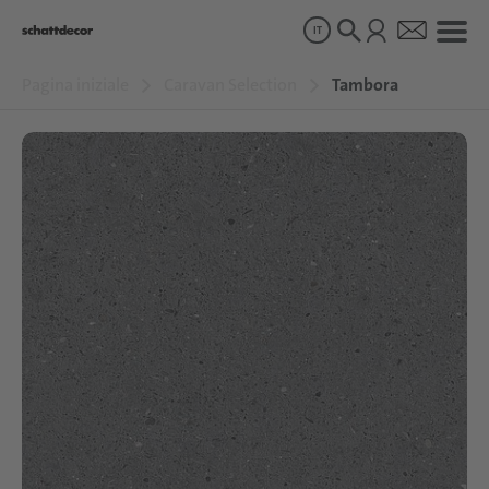
IT
Pagina iniziale
Caravan Selection
Tambora
Disegni
Prodotti
Chi siamo
Sostenibilità
Carriera