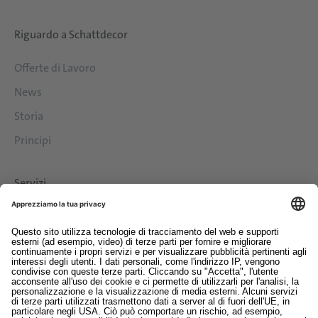
Riguardo a Schattdecor
Offerte di Lavoro
News
Storia
Principi
Servizi
Download
Contatto
EDI