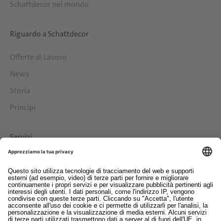
Schattdecor nel mondo
Riguardo a Schattdecor
Offerte di Lavoro
News
Storia
Principi
Servizi
Download
Contatto
EDI