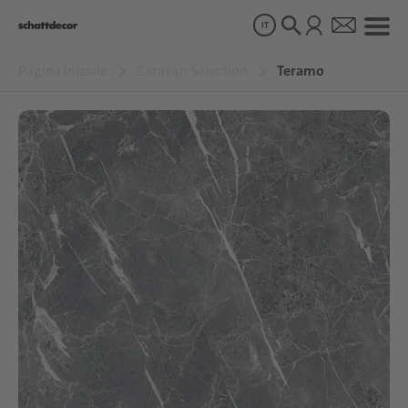
IT
Pagina iniziale
Caravan Selection
Teramo
Disegni
Prodotti
Chi siamo
Sostenibilità
Carriera