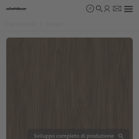
IT
Pagina iniziale
Disegni
Disegni
Prodotti
Chi siamo
Sostenibilità
Carriera
Sviluppo completo di produzione