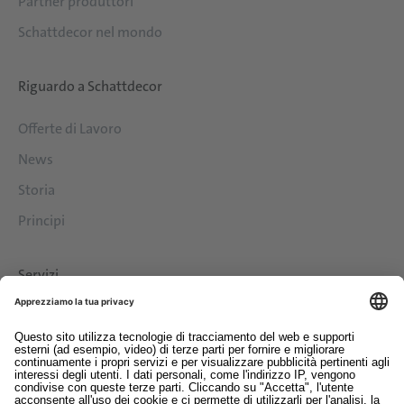
Partner produttori
Schattdecor nel mondo
Riguardo a Schattdecor
Offerte di Lavoro
News
Storia
Principi
Servizi
Download
Contatto
EDI