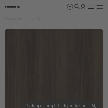
IT
Pagina iniziale
Disegni
Disegni
Prodotti
Chi siamo
Sostenibilità
Carriera
Sviluppo completo di produzione