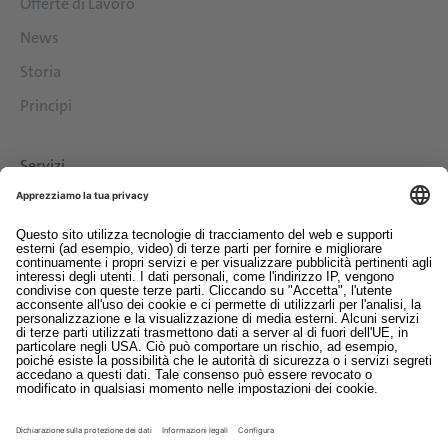
Offerte di Lavoro
News
Storia
Principi
Servizi
Download
Contatto
EDI