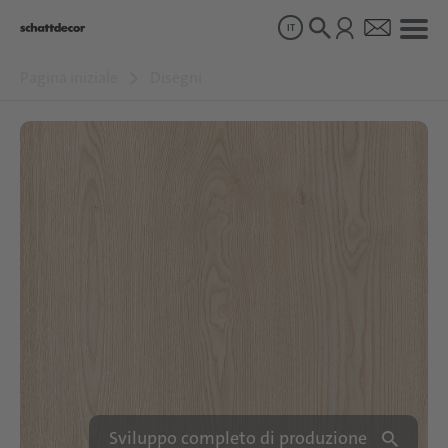
IT
Pagina iniziale
Disegni
Disegni
Prodotti
Chi siamo
Sostenibilità
Carriera
Sviluppo completo di produzione