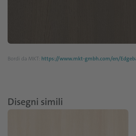
Bordi da MKT:
https://www.mkt-gmbh.com/en/Edgeba
Disegni simili