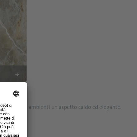
regalano agli ambienti un aspetto caldo ed elegante.