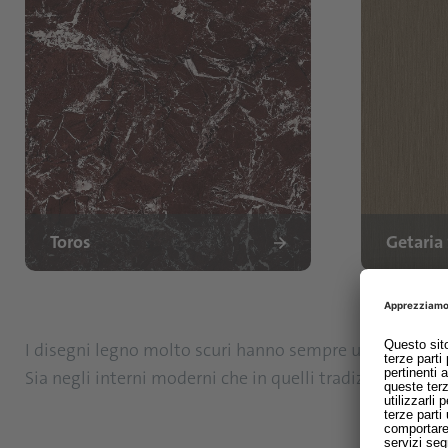
Toros
Getaria
I disegni legno molto scuri hanno sempre una presenza s
Sia negli interni moderni che in quelli tradizionali, cre