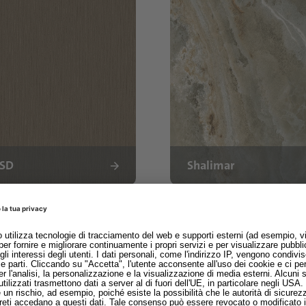
 SD
Shalimar
ofisticata e classica. Le loro tonalità ricche e profonde 
ano accenti di stile e un'atmosfera accogliente e raffinata.