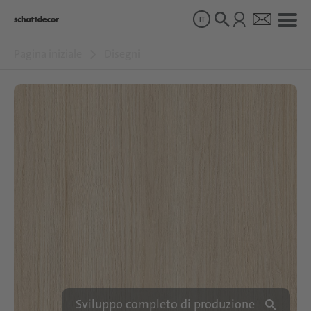
IT
Pagina iniziale
Disegni
Disegni
Prodotti
Chi siamo
Sostenibilità
Carriera
Sviluppo completo di produzione