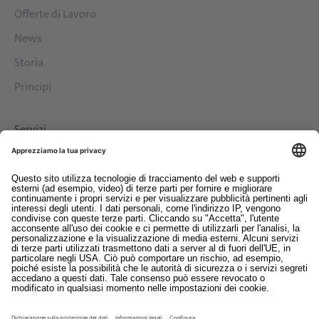
Offerte di Lavoro
News
Storia
Principi
Servizi
Download
Contatto
EDI