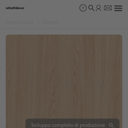
IT
Pagina iniziale
Disegni
Disegni
Prodotti
Chi siamo
Sostenibilità
Carriera
Sviluppo completo di produzione