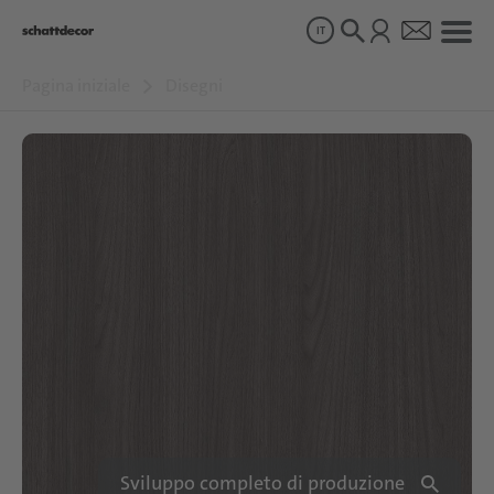
IT
Pagina iniziale
Disegni
Disegni
Prodotti
Chi siamo
Sostenibilità
Carriera
Sviluppo completo di produzione