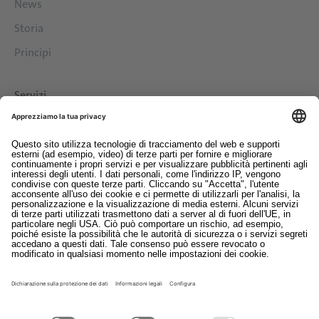
News
Storia
Principi
Servizi
Download
Contatto
EDI