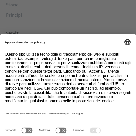
Storia
Principi
Servizi
Download
Contatto
EDI
Colofon