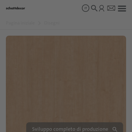
IT
Pagina iniziale
Disegni
Disegni
Prodotti
Chi siamo
Sostenibilità
Carriera
Sviluppo completo di produzione