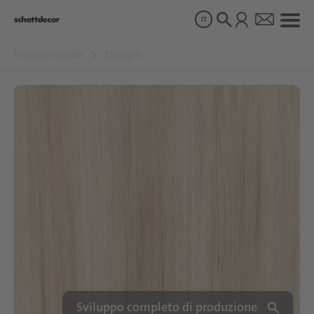
IT
Pagina iniziale
Disegni
Disegni
Prodotti
Chi siamo
Sostenibilità
Carriera
Sviluppo completo di produzione