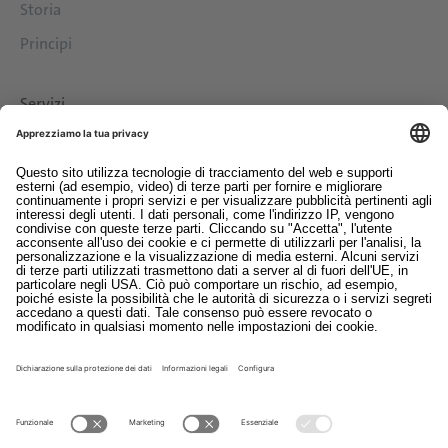
Storia
Principi
Servizi
Download
Contatto
EDI
Colofon