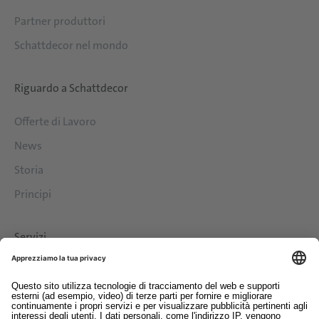
Partner produttori
Schattdecor nel mondo
Riguardo a Schattdecor
Offerte di Lavoro
News
Storia
Principi
Servizi
Download
Contatto
EDI