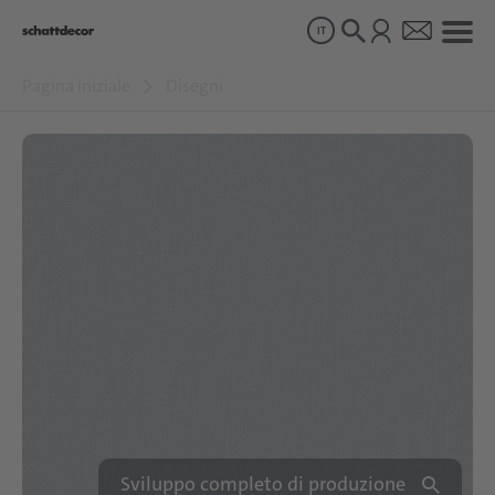
IT
Pagina iniziale
Disegni
Disegni
Prodotti
Chi siamo
Sostenibilità
Carriera
Sviluppo completo di produzione