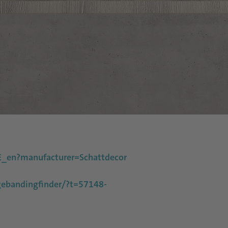
E_en?manufacturer=Schattdecor
ebandingfinder/?t=57148-