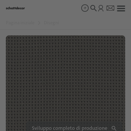
IT
Pagina iniziale
Disegni
Disegni
Prodotti
Chi siamo
Sostenibilità
Carriera
Sviluppo completo di produzione