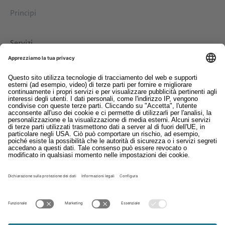
Principi
Servizi
Download
Contatto
EDI
Colofon
Whistleblowing