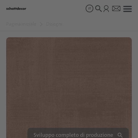
IT
Pagina iniziale
Disegni
Disegni
Prodotti
Chi siamo
Sostenibilità
Carriera
Sviluppo completo di produzione