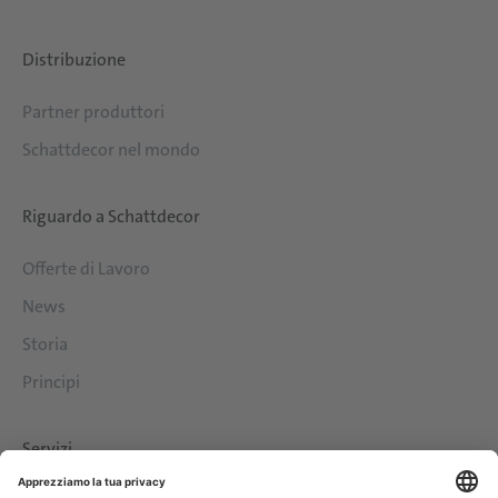
Distribuzione
Partner produttori
Schattdecor nel mondo
Riguardo a Schattdecor
Offerte di Lavoro
News
Storia
Principi
Servizi