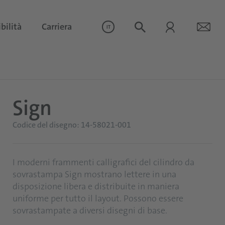
bilità
Carriera
IT
Sign
Codice del disegno: 14-58021-001
I moderni frammenti calligrafici del cilindro da
sovrastampa Sign mostrano lettere in una
disposizione libera e distribuite in maniera
uniforme per tutto il layout. Possono essere
sovrastampate a diversi disegni di base.