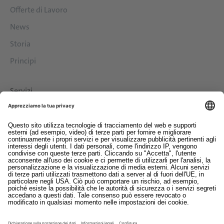
Offerte di Lavoro
News
Storia
Principi
Servizi
Download
Contatto
EDI