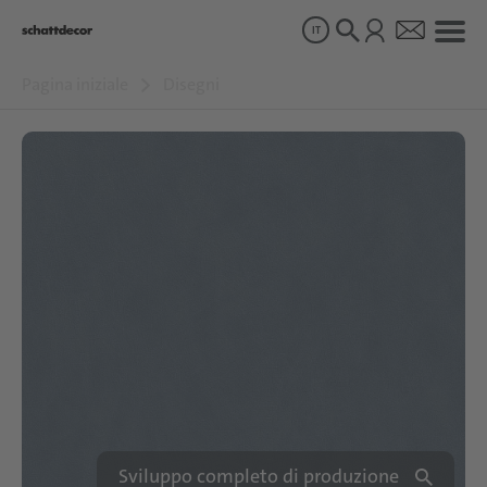
IT
Pagina iniziale
Disegni
Disegni
Prodotti
Chi siamo
Sostenibilità
Carriera
Sviluppo completo di produzione