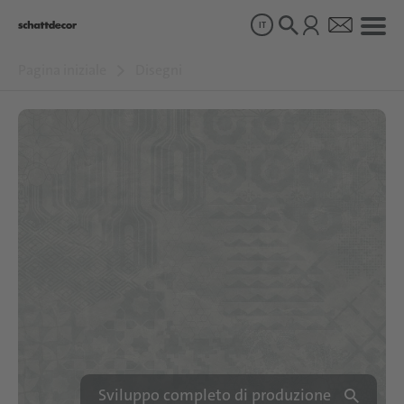
IT
Pagina iniziale
Disegni
Disegni
Prodotti
Chi siamo
Sostenibilità
Carriera
Sviluppo completo di produzione