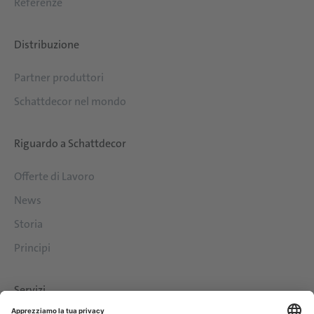
Referenze
Distribuzione
Partner produttori
Schattdecor nel mondo
Riguardo a Schattdecor
Offerte di Lavoro
News
Storia
Principi
Servizi