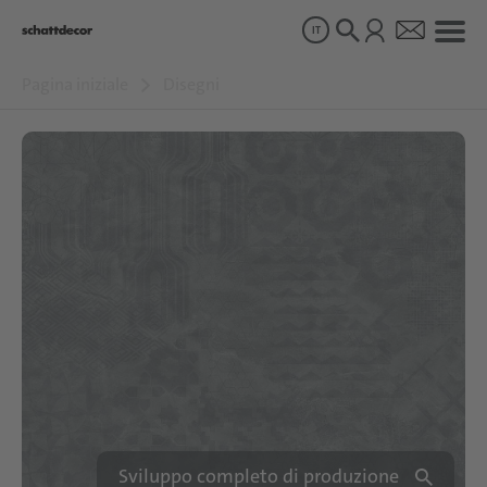
IT
Pagina iniziale
Disegni
Disegni
Prodotti
Chi siamo
Sostenibilità
Carriera
Sviluppo completo di produzione