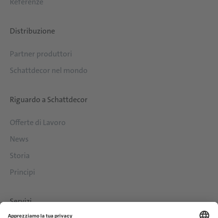
Referenze
Distribuzione
Partner produttori
Schattdecor nel mondo
Riguardo a Schattdecor
Offerte di Lavoro
News
Storia
Principi
Servizi