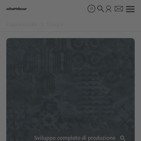
IT
Pagina iniziale
Disegni
Disegni
Prodotti
Chi siamo
Sostenibilità
Carriera
Sviluppo completo di produzione