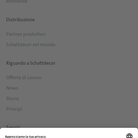
Referenze
Distribuzione
Partner produttori
Schattdecor nel mondo
Riguardo a Schattdecor
Offerte di Lavoro
News
Storia
Principi
Servizi