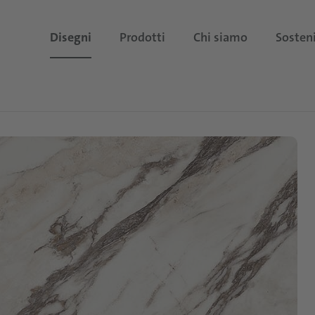
Disegni
Prodotti
Chi siamo
Sosteni