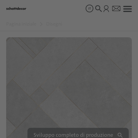
IT
Pagina iniziale
Disegni
Disegni
Prodotti
Chi siamo
Sostenibilità
Carriera
Sviluppo completo di produzione