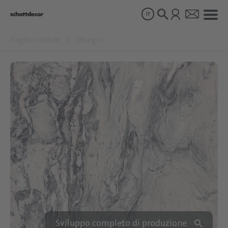
IT
Pagina iniziale
Disegni
Disegni
Prodotti
Chi siamo
Sostenibilità
Carriera
Sviluppo completo di produzione