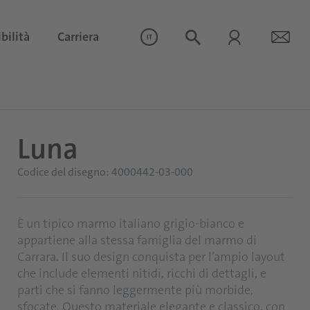
bilità
Carriera
IT
Luna
Codice del disegno: 4000442-03-000
È un tipico marmo italiano grigio-bianco e
appartiene alla stessa famiglia del marmo di
Carrara. Il suo design conquista per l’ampio layout
che include elementi nitidi, ricchi di dettagli, e
parti che si fanno leggermente più morbide,
sfocate. Questo materiale elegante e classico, con