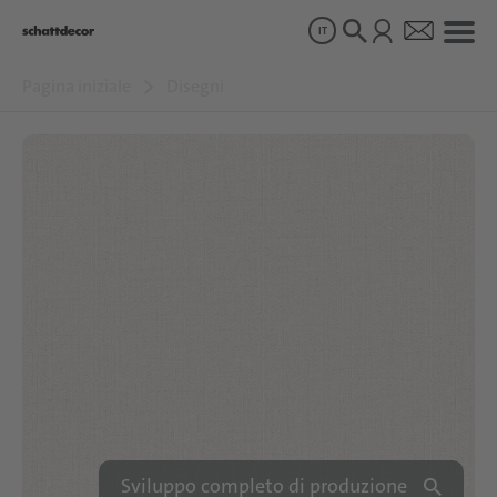
IT
Pagina iniziale
Disegni
Disegni
Prodotti
Chi siamo
Sostenibilità
Carriera
Sviluppo completo di produzione