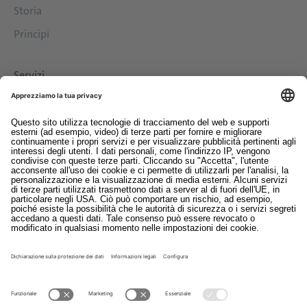
Storia
Principi
Servizi
Download
Contatto
EDI
Colofon