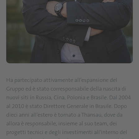
Ha partecipato attivamente all'espansione del
Gruppo ed è stato corresponsabile della nascita di
nuovi siti in Russia, Cina, Polonia e Brasile. Dal 2004
al 2010 è stato Direttore Generale in Brasile. Dopo
dieci anni all'estero è tornato a Thansau, dove da
allora è responsabile, insieme al suo team, dei
progetti tecnici e degli investimenti all'interno del