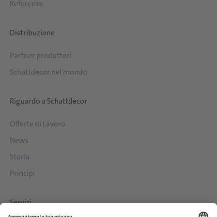
Referenze
Distribuzione
Partner produttori
Schattdecor nel mondo
Riguardo a Schattdecor
Offerte di Lavoro
News
Storia
Principi
Servizi