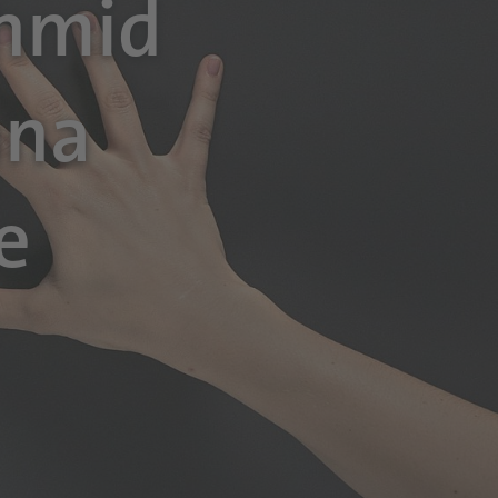
chmid
una
e