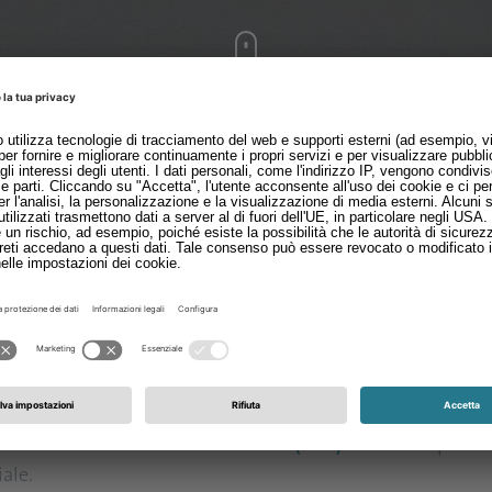
te Hans Schmid GmbH & Co. KG Gronau (HSG) stanno ampli
iale. Schattdecor offrirà da subito ai suoi clienti anche
prodotti da HSG.
co rapporto cliente-fornitore, si uniscono ora le forze com
ns Schmid GmbH & Co. KG Gronau (HSG)
stanno ampliando 
iale.