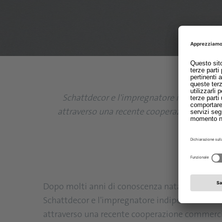
Schattdecor e l'impregnatore indipenden
attraverso una recente cooperazione commerc
Dopo molti anni di conoscenza nata da un classi
Schattdecor e l'impregnatore indipendente
Ha
attraverso una recente cooperazione commerc