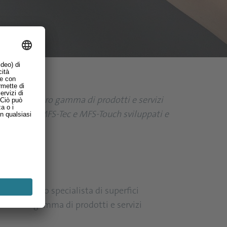
ando la loro gamma di prodotti e servizi
 i prodotti MFS-Tec e MFS-Touch sviluppati e
merciali: lo specialista di superfici
la loro gamma di prodotti e servizi