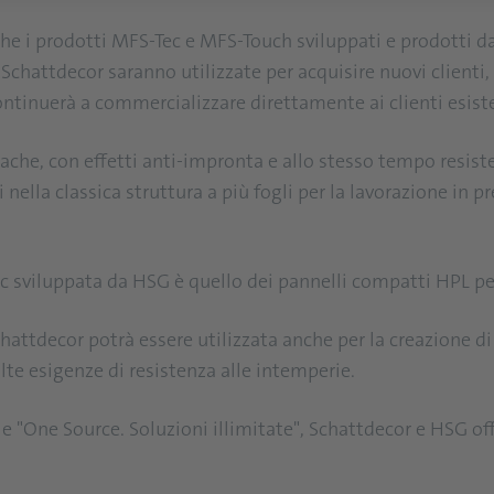
nche i prodotti MFS-Tec e MFS-Touch sviluppati e prodotti d
chattdecor saranno utilizzate per acquisire nuovi clienti, 
ntinuerà a commercializzare direttamente ai clienti esiste
ache, con effetti anti-impronta e allo stesso tempo resist
 nella classica struttura a più fogli per la lavorazione in pr
c sviluppata da HSG è quello dei pannelli compatti HPL pe
attdecor potrà essere utilizzata anche per la creazione di 
lte esigenze di resistenza alle intemperie.
 "One Source. Soluzioni illimitate", Schattdecor e HSG offr