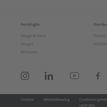
Portafoglio
Distrib
Design & trend
Partner
Disegni
Schattd
Referenze
Colofon
Whistleblowing
Condizioni genera
contratto