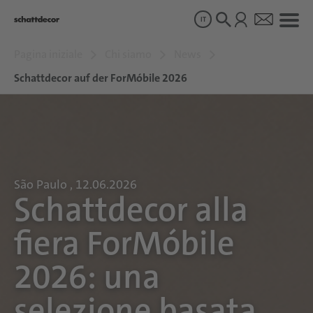
IT
Pagina iniziale
Chi siamo
News
Disegni
Schattdecor auf der ForMóbile 2026
Prodotti
Chi siamo
São Paulo , 12.06.2026
Schattdecor alla
Sostenibilità
fiera ForMóbile
Carriera
2026: una
selezione basata