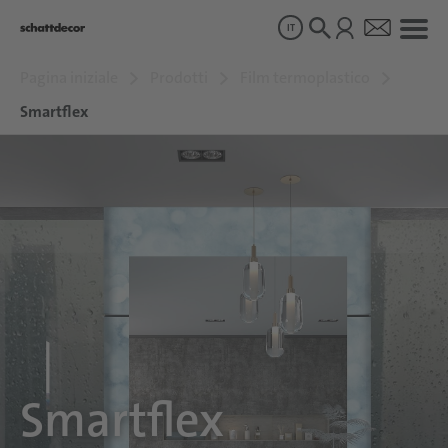
IT
Pagina iniziale
Prodotti
Film termoplastico
Disegni
Smartflex
Prodotti
Chi siamo
Sostenibilità
Carriera
Smartflex