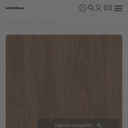
PT
Pagina inicial
Decors
Decors
Produtos
Sobre nós
Sustentabilidade
Carreiras
Layout completo