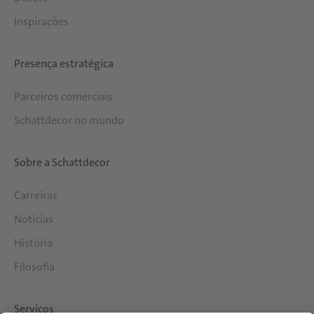
Inspirações
Presença estratégica
Parceiros comerciais
Schattdecor no mundo
Sobre a Schattdecor
Carreiras
Notícias
História
Filosofia
Serviços