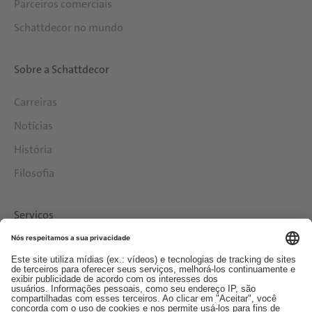
Parceiros comerciais
Schattdecor no mundo
Sobre a Schattdecor
Carreiras
Notícias
História
Filosofia
Serviços
Downloads
Contato
EDI