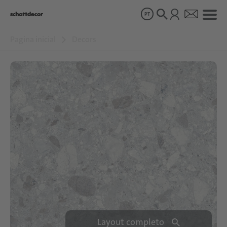
PT
Pagina inicial
Decors
Decors
Produtos
Sobre nós
Sustentabilidade
Carreiras
Layout completo