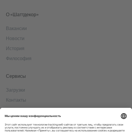
О «Шаттдекор»
Вакансии
Новости
История
Философия
Сервисы
Загрузки
Контакты
EDI