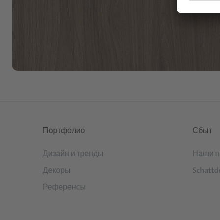
Портфолио
Сбыт
Дизайн и тренды
Наши п
Декоры
Schattd
Референсы