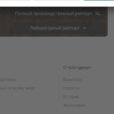
Полный производственный раппорт
Лабораторный раппорт
О «Шаттдекор»
артнеры
Вакансии
ecor по всему миру
Новости
История
Философия