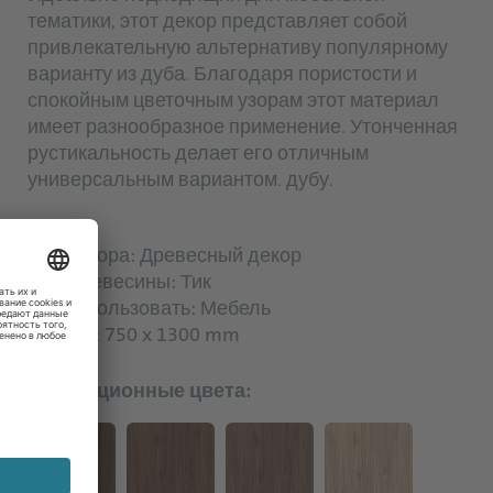
тематики, этот декор представляет собой
привлекательную альтернативу популярному
варианту из дуба. Благодаря пористости и
спокойным цветочным узорам этот материал
имеет разнообразное применение. Утонченная
рустикальность делает его отличным
универсальным вариантом. дубу.
Тип декора: Древесный декор
Вид древесины: Тик
Где использовать: Мебель
Размер: 750 x 1300 mm
Коллекционные цвета: