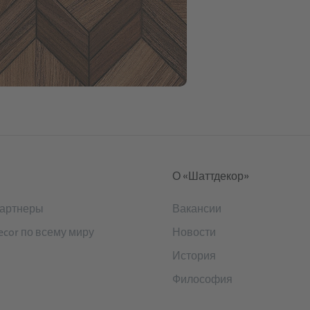
О «Шаттдекор»
артнеры
Вакансии
ecor по всему миру
Новости
История
Философия