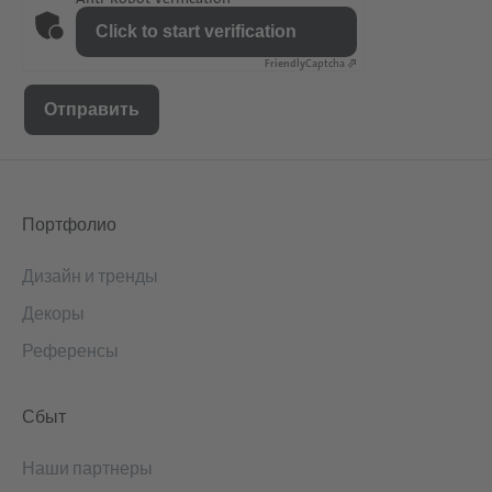
Click to start verification
Friendly
Captcha ⇗
Портфолио
Дизайн и тренды
Декоры
Референсы
Сбыт
Наши партнеры