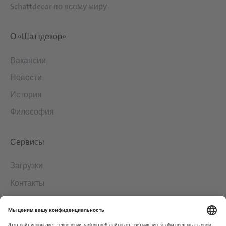
Schattdecor по всему миру
О «Шаттдекор»
Вакансии
Новости
История
Философия
Сервисы
Загрузки
Контакты
EDI