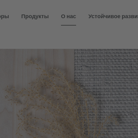
оры
Продукты
О нас
Устойчивое разви