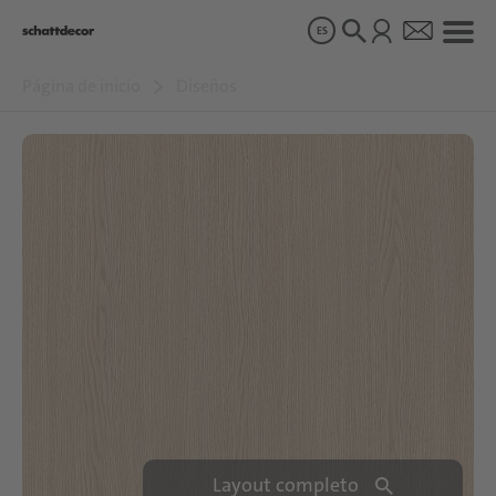
ES
Página de inicio
Diseños
Diseños
Productos
Sobre nosotros
Sostenibilidad
Carrera
Layout completo