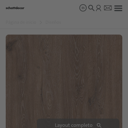
ES
Página de inicio
Diseños
Diseños
Productos
Sobre nosotros
Sostenibilidad
Carrera
Layout completo