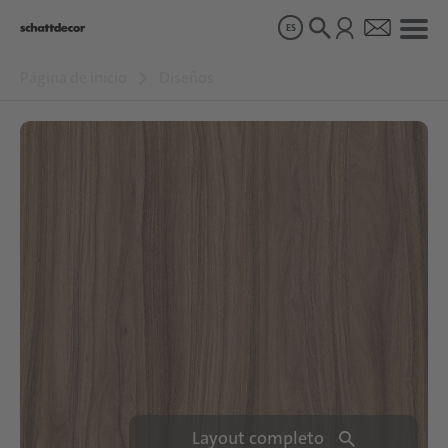
ES
Página de inicio
Diseños
Diseños
Productos
Sobre nosotros
Sostenibilidad
Carrera
Layout completo