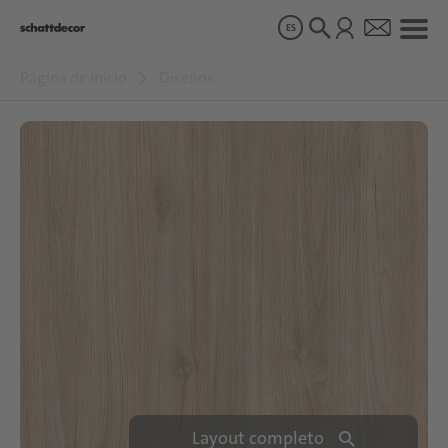
ES
Página de inicio
Diseños
Diseños
Productos
Sobre nosotros
Sostenibilidad
Carrera
Layout completo