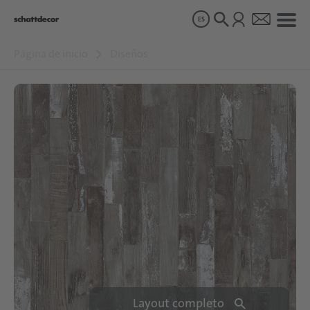
ES
Página de inicio
Diseños
Diseños
Productos
Sobre nosotros
Sostenibilidad
Carrera
Layout completo