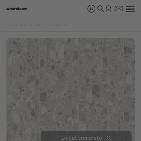
ES
Página de inicio
Diseños
Diseños
Productos
Sobre nosotros
Sostenibilidad
Carrera
Layout completo