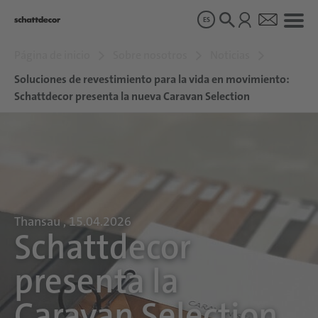
ES
Página de inicio
Sobre nosotros
Noticias
Diseños
Soluciones de revestimiento para la vida en movimiento:
Schattdecor presenta la nueva Caravan Selection
Productos
Sobre nosotros
Sostenibilidad
Thansau , 15.04.2026
Schattdecor
Carrera
presenta la
Caravan Selection