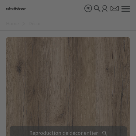
FR
Home
Décor
Décor
Produits
À propos de nous
Durabilité
Carrière
Reproduction de décor entier