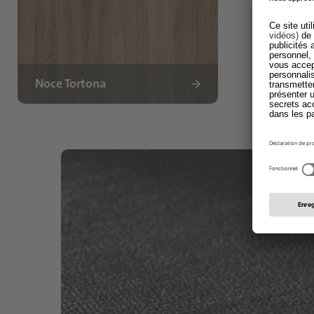
Noce Tortona
Newpor