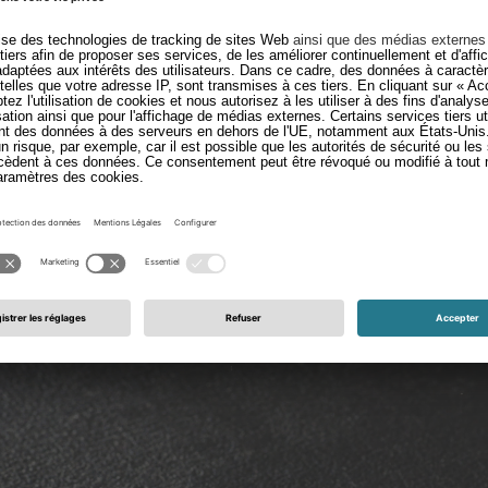
t Maple
Fancy Steel