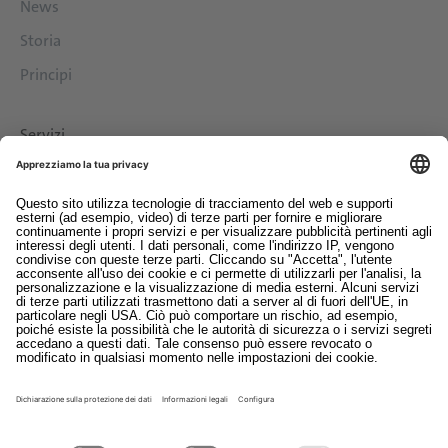
News
Storia
Principi
Servizi
Download
Contatto
EDI